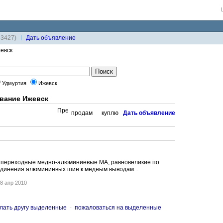
33427)
Дaть объявление
евск
Удмуртия
Ижевск
вание Ижевск
продам
куплю
Дaть объявление
 переходные медно-алюминиевые МА, равновеликие по
единения алюминиевых шин к медным выводам...
8 апр 2010
лать другу выделенные
-
пожаловаться на выделенные