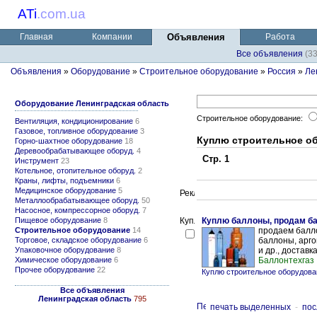
ATi
.
com.ua
Главная
Компании
Объявления
Работа
Все объявления
(3
Объявления
»
Оборудование
»
Строительное оборудование
»
Россия
»
Ле
Оборудование Ленинградская область
Строительное оборудование:
Вентиляция, кондиционирование
6
Газовое, топливное оборудование
3
Куплю строительное о
Горно-шахтное оборудование
18
Деревообрабатывающее оборуд.
4
Стр. 1
Инструмент
23
Котельное, отопительное оборуд.
2
Краны, лифты, подъемники
6
Медицинское оборудование
5
Металлообрабатывающее оборуд.
50
Насосное, компрессорное оборуд.
7
Пищевое оборудование
8
Куплю баллоны, продам б
Строительное оборудование
14
продаем балл
Торговое, складское оборудование
6
баллоны, арг
Упаковочное оборудование
8
и др., доставк
Химическое оборудование
6
Баллонтехгаз
Прочее оборудование
22
Куплю строительное оборудова
Все объявления
Ленинградская область
795
печать выделенных
-
пос