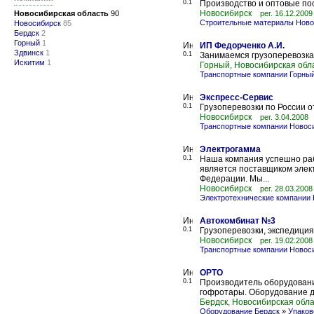
0.1
Производство и оптовые по
Новосибирск
Новосибирская область
90
рег. 16.12.2009
Строительные материалы Ново
Новосибирск
85
Бердск
2
Горный
1
ИП Федорченко А.И.
Здвинск
1
0.1
Занимаемся грузоперевозка
Искитим
1
Горный, Новосибирская обл
Транспортные компании Горны
Экспресс-Сервис
0.1
Грузоперевозки по России о
Новосибирск
рег. 3.04.2008
Транспортные компании Новос
Электрогамма
0.1
Наша компания успешно раб
является поставщиком элек
Федерации. Мы...
Новосибирск
рег. 28.03.2008
Электротехнические компании
Автокомбинат №3
0.1
Грузоперевозки, экспедиция
Новосибирск
рег. 19.02.2008
Транспортные компании Новос
ОРТО
0.1
Производитель оборудовани
гофротары. Оборудование дл
Бердск, Новосибирская обл
Оборудование Бердск
»
Упаков