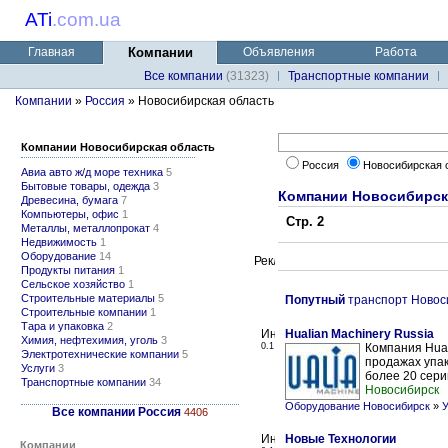
ATi
.
com.ua
Главная
Компании
Объявления
Работа
Все компании
(31323)
Транспортные компании
Компании
»
Россия
» Новосибирская область
Компании Новосибирская область
Россия
Новосибирская 
Авиа авто ж/д море техника
5
Бытовые товары, одежда
3
Компании Новосибирск
Древесина, бумага
7
Компьютеры, офис
1
Стр. 2
Металлы, металлопрокат
4
Недвижимость
1
Оборудование
14
Продукты питания
1
Сельское хозяйство
1
Строительные материалы
5
Попутный
транспорт Новос
Строительные компании
1
Тара и упаковка
2
Hualian Machinery Russia
Химия, нефтехимия, уголь
3
0.1
Компания Hual
Электротехнические компании
5
продажах упак
Услуги
3
более 20 сери
Транспортные компании
34
Новосибирск
Оборудование Новосибирск
»
У
Все компании Россия
4406
Новые Технологии
Компании