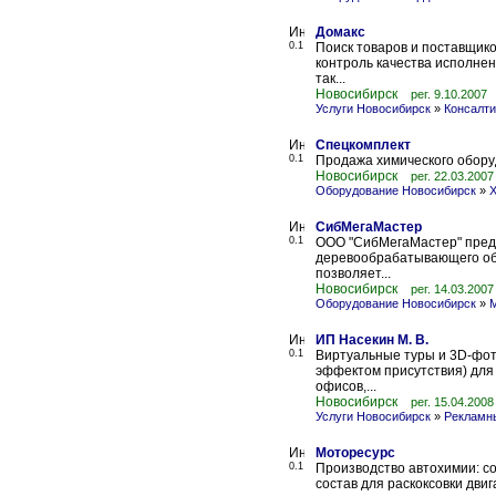
Домакс
0.1
Поиск товаров и поставщико
контроль качества исполнен
так...
Новосибирск
рег. 9.10.2007
Услуги Новосибирск
»
Консалти
Спецкомплект
0.1
Продажа химического оборуд
Новосибирск
рег. 22.03.2007
Оборудование Новосибирск
»
Х
СибМегаМастер
0.1
ООО "СибМегаМастер" пред
деревообрабатывающего обо
позволяет...
Новосибирск
рег. 14.03.2007
Оборудование Новосибирск
»
ИП Насекин М. В.
0.1
Виртуальные туры и 3D-фо
эффектом присутствия) для 
офисов,...
Новосибирск
рег. 15.04.2008
Услуги Новосибирск
»
Рекламн
Моторесурс
0.1
Производство автохимии: с
состав для раскоксовки дви