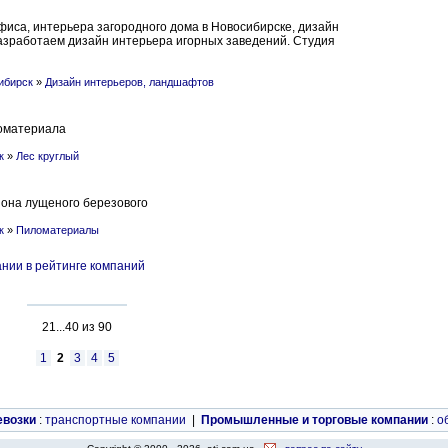
фиса, интерьера загородного дома в Новосибирске, дизайн
Разработаем дизайн интерьера игорных заведений. Студия
ибирск
»
Дизайн интерьеров, ландшафтов
ломатериала
к
»
Лес круглый
она лущеного березового
к
»
Пиломатериалы
нии в рейтинге компаний
21...40 из 90
1
2
3
4
5
евозки
:
транспортные компании
|
Промышленные и торговые компании
:
о