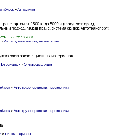
осибирск
»
Автохимия
ранспортом от 1500 кг. до 5000 кг.(город-межгород),
ьный подход, гибкий прайс, система скидок. Автотранспорт:
асть
рег. 22.10.2008
к
»
Авто грузоперевозки, перевозчики
одажа электроизоляционных материалов
 Новосибирск
»
Электроизоляция
ибирск
»
Авто грузоперевозки, перевозчики
ибирск
»
Авто грузоперевозки, перевозчики
ла
к
»
Пиломатериалы