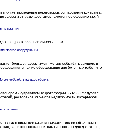
в в Китае, проведение переговоров, согласование контракта,
ия заказа и отгрузки, доставка, таможенное оформление. А
нг, маркетинг
ования, реакторов н/ж, емкости нерж.
имическое оборудование
лагает большой ассортимент металлообрабатывающего и
рудования, а так же оборудования для бетонных работ, что
Металлообрабатывающее оборуд.
топанорамы (управляемые фотографии 360х360 градусов с
отелей, ресторанов, объектов недвижимости, интерьеров,
ые компании
оставы для промывки системы смазки, топливной системы,
гателя, защитно-восстановительные составы для двигателя,