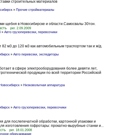
ставки строительных материалов
сибирск
»
Прочие стройматериалы
ми щебня в Новосибирске и области.Самосвалы 30тон.
асть
рег. 2.09.2009
й
»
Авто грузоперевозки, перевозчики
т 82 м3 до 120 м3 как автомобильным траспортом так и ж/д.
ибирск
»
Авто перевозки, экспедиторы
отает в сфере электрооборудования более девяти лет,
тротехнической продукции по всей территории Российской
 Новосибирск
»
Низковольтная аппаратура
ибирск
»
Авто грузоперевозки, перевозчики
я для послепечатной обработки, картонной упаковки и
я изготовления гофротары: прокатно-вырубные станки и...
асть
рег. 18.01.2008
очное оборудование