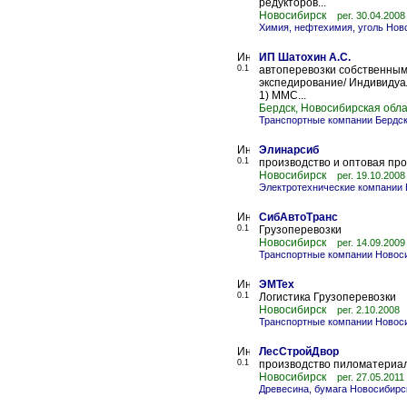
редукторов...
Новосибирск
рег. 30.04.2008
Химия, нефтехимия, уголь Нов
ИП Шатохин А.С.
0.1
автоперевозки собственным т
экспедирование/ Индивидуал
1) ММС...
Бердск, Новосибирская обл
Транспортные компании Бердс
Элинарсиб
0.1
производство и оптовая пр
Новосибирск
рег. 19.10.2008
Электротехнические компании
СибАвтоТранс
0.1
Грузоперевозки
Новосибирск
рег. 14.09.2009
Транспортные компании Новос
ЭМТех
0.1
Логистика Грузоперевозки
Новосибирск
рег. 2.10.2008
Транспортные компании Новос
ЛесСтройДвор
0.1
производство пиломатериа
Новосибирск
рег. 27.05.2011
Древесина, бумага Новосибирс