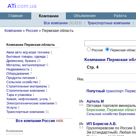
ATi
.
com.ua
Главная
Компании
Объявления
Работа
Все компании
(31323)
Транспортные компании
Компании
»
Россия
» Пермская область
Компании Пермская область
Россия
Пермская облас
Авиа авто ж/д море техника
1
Бытовые товары, одежда
1
Компании Пермская об
Древесина, бумага
10
Металлы, металлопрокат
5
Стр. 4
Недвижимость
1
Оборудование
7
Продукты питания
1
Сельское хозяйство
2
Строительные материалы
1
Строительные компании
1
Попутный
транспорт Пермс
Тара и упаковка
1
Химия, нефтехимия, уголь
3
Артель М
Электротехнические компании
5
0.0
Оптовая торговля минерал
Услуги
2
Березники, Пермская облас
Транспортные компании
31
Сельское хозяйство Березники
Все компании Россия
4406
ИП Борисов А.В.
0.0
Грузоперевозки по России 3,
Компании
3м (стандартный). Любая по