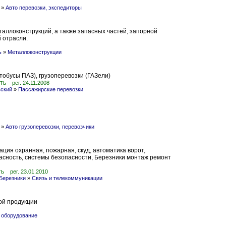
»
Авто перевозки, экспедиторы
аллоконструкций, а также запасных частей, запорной
 отрасли.
ь
»
Металлоконструкции
тобусы ПАЗ), грузоперевозки (ГАЗели)
ть
рег. 24.11.2008
вский
»
Пассажирские перевозки
»
Авто грузоперевозки, перевозчики
ция охранная, пожарная, скуд, автоматика ворот,
пасность, системы безопасности, Березники монтаж ремонт
ть
рег. 23.01.2010
Березники
»
Связь и телекоммуникации
й продукции
 оборудование