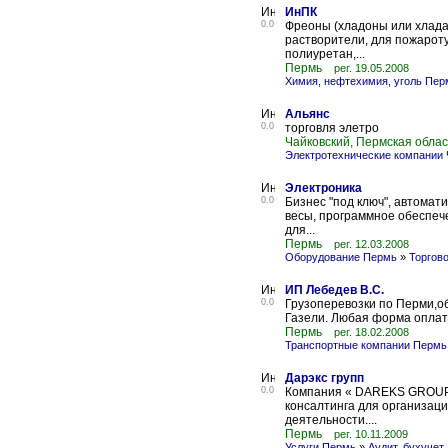
ИнПК
0.0
Фреоны (хладоны или хладаг
растворители, для пожарот
полиуретан,...
Пермь
рег. 19.05.2008
Химия, нефтехимия, уголь Пер
Альянс
0.0
торговля элетро
Чайковский, Пермская облас
Электротехнические компании 
Электроника
0.0
Бизнес "под ключ", автомат
весы, программное обеспеч
для...
Пермь
рег. 12.03.2008
Оборудование Пермь
»
Торгов
ИП Лебедев В.С.
0.0
Грузоперевозки по Перми,об
Газели. Любая форма оплат
Пермь
рег. 18.02.2008
Транспортные компании Пермь
Дарэкс групп
0.0
Компания « DAREKS GROUP» 
консалтинга для организац
деятельности....
Пермь
рег. 10.11.2009
Услуги Пермь
»
Аудит, бухучет