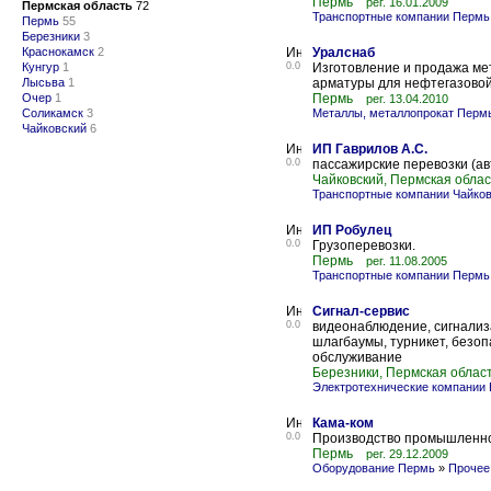
Пермь
рег. 16.01.2009
Пермская область
72
Транспортные компании Пермь
Пермь
55
Березники
3
Краснокамск
2
Уралснаб
Кунгур
1
0.0
Изготовление и продажа мет
Лысьва
1
арматуры для нефтегазовой
Очер
1
Пермь
рег. 13.04.2010
Соликамск
3
Металлы, металлопрокат Перм
Чайковский
6
ИП Гаврилов А.С.
0.0
пассажирские перевозки (ав
Чайковский, Пермская облас
Транспортные компании Чайко
ИП Робулец
0.0
Грузоперевозки.
Пермь
рег. 11.08.2005
Транспортные компании Пермь
Сигнал-сервис
0.0
видеонаблюдение, сигнализа
шлагбаумы, турникет, безо
обслуживание
Березники, Пермская облас
Электротехнические компании 
Кама-ком
0.0
Производство промышленно
Пермь
рег. 29.12.2009
Оборудование Пермь
»
Прочее