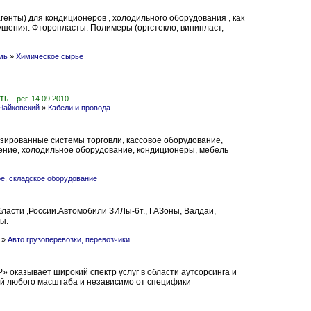
енты) для кондиционеров , холодильного оборудования , как
ушения. Фторопласты. Полимеры (оргстекло, винипласт,
мь
»
Химическое сырье
ть
рег. 14.09.2010
Чайковский
»
Кабели и провода
изированные системы торговли, кассовое оборудование,
ение, холодильное оборудование, кондиционеры, мебель
ое, складское оборудование
ласти ,России.Автомобили ЗИЛы-6т., ГАЗоны, Валдаи,
ы.
»
Авто грузоперевозки, перевозчики
оказывает широкий спектр услуг в области аутсорсинга и
ий любого масштаба и независимо от специфики