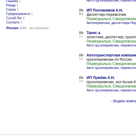
Авто грузоперевозки, перевозч
Пышма
1
Ревда
1
Серов
1
ИП Половников А.Н.
Среднеуральск
1
0.1
Диспетчер-перевозчик.
Сухой Лог
2
Первоуральск, Свердловска
Сысерть
1
Автоперевозки, диспетчера Пе
Россия
1666 - все регионы
Транс-а
0.0
логистика ,диспетчер, грузо
Первоуральск, Свердловска
Авто грузоперевозки, перевозч
Автотранспортная компан
0.0
грузоперевозки по России
Первоуральск, Свердловска
Авто грузоперевозки, перевозч
ИП Лужбин А.Н.
0.0
грузоперевозки, зил бычок б
Первоуральск, Свердловска
Авто грузоперевозки, перевозч
-
Индекс компа