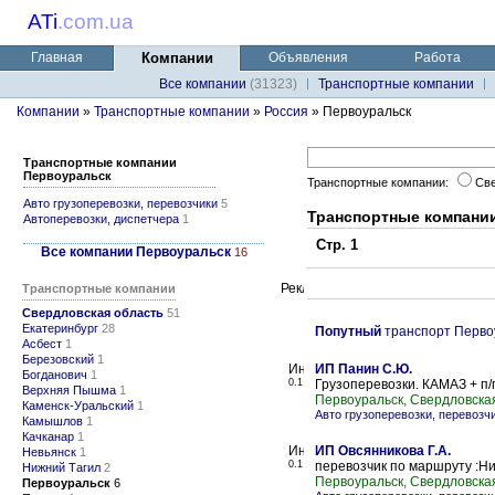
ATi
.
com.ua
Главная
Компании
Объявления
Работа
Все компании
(31323)
Транспортные компании
Компании
»
Транспортные компании
»
Россия
» Первоуральск
Транспортные компании
Первоуральск
Транспортные компании:
Све
Авто грузоперевозки, перевозчики
5
Транспортные компани
Автоперевозки, диспетчера
1
Стр. 1
Все компании Первоуральск
16
Транспортные компании
Свердловская область
51
Екатеринбург
28
Попутный
транспорт Перво
Асбест
1
Березовский
1
ИП Панин С.Ю.
Богданович
1
0.1
Грузоперевозки. КАМАЗ + п/
Верхняя Пышма
1
Первоуральск, Свердловска
Каменск-Уральский
1
Авто грузоперевозки, перевозч
Камышлов
1
Качканар
1
ИП Овсянникова Г.А.
Невьянск
1
0.1
перевозчик по маршруту :Н
Нижний Тагил
2
Первоуральск, Свердловска
Первоуральск
6