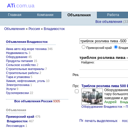
ATi
.
com.ua
Главная
Компании
Объявления
Работа
Все объявления
(3
Объявления
»
Россия
»
Владивосток
Объявления Владивосток
Приморский край
Влади
Авиа авто ж/д море техника
346
Недвижимость
3
Оборудование
45
триблок розлива пива 
Продукты питания
15
Найдено:
Сельское хозяйство
2
Строительные материалы
7
Строительные работы
2
Тара и упаковка
5
Химия, нефтехимия, уголь
10
Электротехника
1
Триблок розлива пива 500
Услуги
9
Оборудование
Грузоперевозки
22
тару большого
заводами и др
Все объявления Россия
9305
Андрей
Влад
Оборудование Владивосток
»
П
Объявления
Приморский край
476
печать выделенных
-
пос
Владивосток
467
Лесозаводск
1