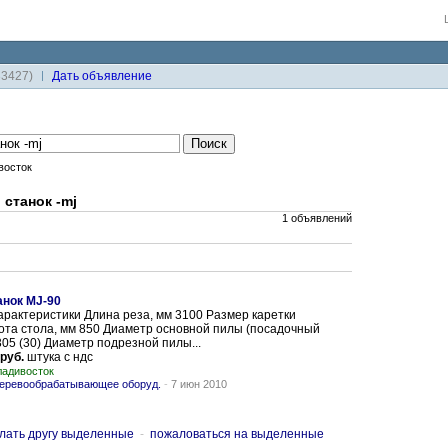
33427)
Дaть объявление
восток
станок -mj
1 объявлений
нок MJ-90
арактеристики Длина реза, мм 3100 Размер каретки
ота стола, мм 850 Диаметр основной пилы (посадочный
305 (30) Диаметр подрезной пилы...
 руб.
штука с ндс
ладивосток
еревообрабатывающее оборуд.
-
7 июн 2010
лать другу выделенные
-
пожаловаться на выделенные