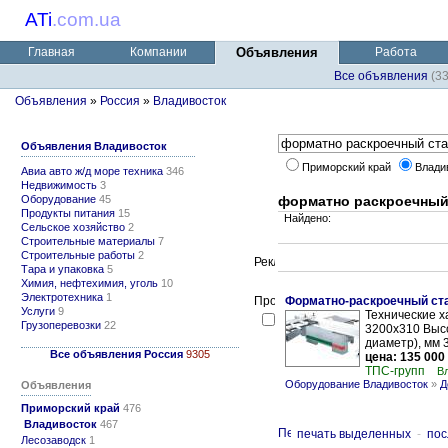
ATi
.
com.ua
Главная
Компании
Объявления
Работа
Все объявления
(3
Объявления
»
Россия
»
Владивосток
Объявления Владивосток
Приморский край
Влади
Авиа авто ж/д море техника
346
Недвижимость
3
Оборудование
45
форматно раскроечный 
Продукты питания
15
Найдено:
Сельское хозяйство
2
Строительные материалы
7
Строительные работы
2
Тара и упаковка
5
Химия, нефтехимия, уголь
10
Электротехника
1
Форматно-раскроечный ста
Услуги
9
Технические х
Грузоперевозки
22
3200х310 Выс
диаметр), мм 
Все объявления Россия
9305
цена: 135 000
ТПС-групп
В
Оборудование Владивосток
»
Д
Объявления
Приморский край
476
Владивосток
467
печать выделенных
-
пос
Лесозаводск
1