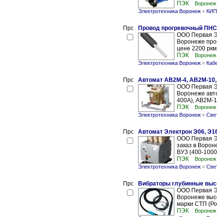
ПЭК
Воронеж
Электротехника Воронеж
»
КИП
Провод прогревочный ПНСВ 
ООО Первая Э
Воронеже пров
цене 2200 ркм 
ПЭК
Воронеж
Электротехника Воронеж
»
Каб
Автомат АВ2М-4, АВ2М-10,
ООО Первая Э
Воронеже авт
400А), АВ2М-1
ПЭК
Воронеж
Электротехника Воронеж
»
Све
Автомат Электрон Э06, Э16
ООО Первая Э
заказ в Ворон
ВУ3 (400-1000
ПЭК
Воронеж
Электротехника Воронеж
»
Све
Вибраторы глубинные выс
ООО Первая Э
Воронеже выс
марки СТП (Ро
ПЭК
Воронеж