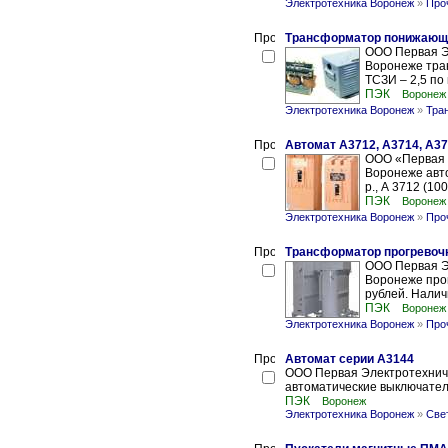
Электротехника Воронеж
»
Про
Трансформатор понижающий 
ООО Первая Э
Воронеже тран
ТСЗИ – 2,5 по 
ПЭК
Воронеж
Электротехника Воронеж
»
Тра
Автомат А3712, А3714, А37
ООО «Первая 
Воронеже авто
р., А 3712 (10
ПЭК
Воронеж
Электротехника Воронеж
»
Про
Трансформатор прогревоч
ООО Первая Э
Воронеже про
рублей. Наличи
ПЭК
Воронеж
Электротехника Воронеж
»
Про
Автомат серии А3144
ООО Первая Электротехниче
автоматические выключатели
ПЭК
Воронеж
Электротехника Воронеж
»
Све