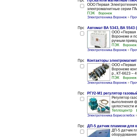
Пускатели магнитные ПМА
ООО Первая Электротехниче
электромагнитные серии 
ПЭК
Воронеж
Электротехника Воронеж
»
Про
Автомат ВА 5343, ВА 5543 
ООО «Первая 
Воронеже и по
ручным приводо
ПЭК
Воронеж
Электротехника Воронеж
»
Про
Контакторы электромагнит
ООО «Первая 
Воронеже конта
р., КТ-6623 – 49
ПЭК
Воронеж
Электротехника Воронеж
»
Про
РГУ2-М1 регулятор газовы
Регулятор га
выполнения фу
целостности и
Теплоцентр
Электротехника Борисоглебск
ДП-5 датчик пламени для 
ДП-5 датчик п
оборудование 