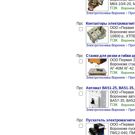
МК4-10/4-20, М
ПЭК
Воронеж
Электротехника Воронеж
»
Про
Контакторы электромагни
ООО «Первая 
Воронеже конт
10800 р., КТПВ-
ПЭК
Воронеж
Электротехника Воронеж
»
Про
Станки для резки и гибки а
ООО Первая Э
Воронеже стан
АГ-40М АГ-42 
ПЭК
Воронеж
Электротехника Воронеж
»
Про
Автомат ВА51-25, ВА51-35,
ООО «Первая 
Воронеже авто
ВА57-35, ВА52
ПЭК
Воронеж
Электротехника Воронеж
»
Про
Пускатель электромагнит
ООО «Первая 
Воронеже пус
ПМ12-040, ПМ1