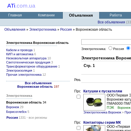
ATi
.
com.ua
Главная
Компании
Объявления
Работа
Все объявления
(3
Объявления
»
Электротехника
»
Россия
» Воронежская область
Электротехника Воронежская область
Электротехника:
Россия
Кабели и провода
1
КИП и автоматика
6
Электротехника Вороне
Низковольтная аппаратура
10
Светотехническая продукция
3
Стр. 1
Трансформаторное оборудование
1
Электроизоляция
1
Прочая электротехника
12
Все объявления
Воронежская область
197
Катушки к пускателям
ООО Первая Э
Электротехника
Воронеже кат
Воронежская область
34
ПМА6000 ПМЛ1
Воронеж
29
ПЭК
Воронеж
Борисоглебск
5
Электротехника Воронеж
»
Про
Россия
1331 - все регионы
Контакторы серии МК
ООО «Первая 
Воронеже конт