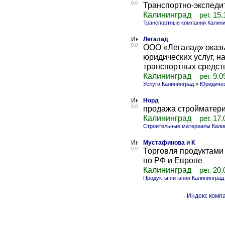
0.0
Транспортно-экспеди
Калининград
рег. 15
Транспортные компании Калини
Легалад
0.0
ООО «Легалад» оказы
юридических услуг, 
транспортных средств
Калининград
рег. 9.
Услуги Калининград
»
Юридичес
Норд
0.0
продажа стройматер
Калининград
рег. 17
Строительные материалы Кали
Мустафинова и К
0.0
Торговля продуктами
по РФ и Европе
Калининград
рег. 20
Продукты питания Калининград
-
Индекс компа