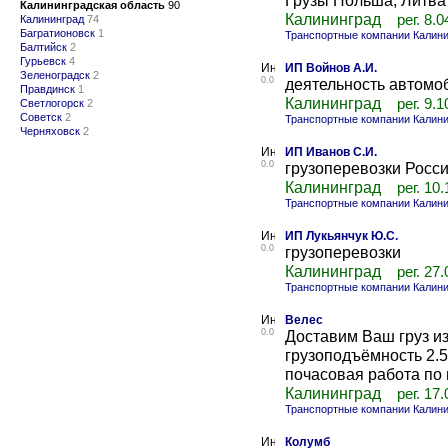
Грузы Польша, Литва
Калининградская область
90
Калининград
рег. 8.
Калининград
74
Багратионовск
1
Транспортные компании Калини
Балтийск
2
Гурьевск
4
ИП Войнов А.И.
Зеленоградск
2
0.0
деятельность автомоб
Правдинск
1
Калининград
рег. 9.
Светлогорск
2
Советск
2
Транспортные компании Калини
Черняховск
2
ИП Иванов С.И.
0.0
грузоперевозки Росс
Калининград
рег. 10
Транспортные компании Калини
ИП Лукьянчук Ю.С.
0.0
грузоперевозки
Калининград
рег. 27
Транспортные компании Калини
Велес
0.0
Доставим Ваш груз из
грузоподъёмность 2.5
почасовая работа по 
Калининград
рег. 17
Транспортные компании Калини
Колумб