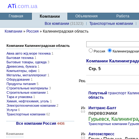
ATi
.
com.ua
Главная
Компании
Объявления
Работа
Все компании
(31323)
Транспортные компании
Компании
»
Россия
» Калининградская область
Компании Калининградская область
Россия
Калининградска
Авиа авто ж/д море техника
1
Бытовая техника
1
Компании Калининград
Бытовые товары, одежда
3
Древесина, бумага
1
Стр. 5
Компьютеры, офис
1
Металлы, металлопрокат
1
Оборудование
1
Продукты питания
5
Строительные материалы
3
Строительные компании
1
Попутный
транспорт Калин
Тара и упаковка
1
область
Химия, нефтехимия, уголь
1
Электротехнические компании
2
Инттранс-Балт
Услуги
6
0.0
перевозчики
Транспортные компании
62
Гурьевск, Калинингра
Все компании Россия
4406
Транспортные компании Гурьев
Компании
Автоэкспресс
0.0