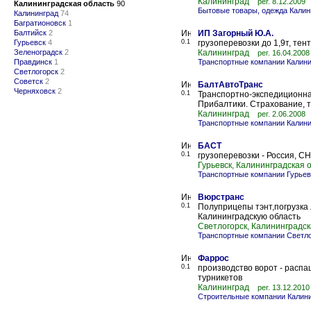
Калининград
рег. 8.12.2009
Калининградская область
90
Бытовые товары, одежда Калин
Калининград
74
Багратионовск
1
Балтийск
2
ИП Загорный Ю.А.
Гурьевск
4
0.1
грузоперевозки до 1,9т, тент
Зеленоградск
2
Калининград
рег. 16.04.2008
Правдинск
1
Транспортные компании Калини
Светлогорск
2
Советск
2
БалтАвтоТранс
Черняховск
2
0.1
Транспортно-экспедиционная
Прибалтики. Страхование,
Калининград
рег. 2.06.2008
Транспортные компании Калини
БАСТ
0.1
грузоперевозки - Россия, С
Гурьевск, Калининградская 
Транспортные компании Гурьев
Вюрстранс
0.1
Полуприцепы тэнт,погрузка
Калининградскую область
Светлогорск, Калининградск
Транспортные компании Светло
Фаррос
0.1
производство ворот - распа
турникетов
Калининград
рег. 13.12.2010
Строительные компании Калин