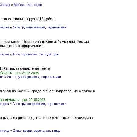
инград
»
Мебель, интерьер
 три стороны загрузки.18 кубов.
нград
»
Авто грузоперевозки, перевозчики
 компания. Перевозка грузов из/в Европы, России,
 таможенное оформление.
нград
»
Авто перевозки, экспедиторы
НГ, Литва. стандартные тента
область
рег. 24.06.2008
ск
»
Авто грузоперевозки, перевозчики
 любая из Калининграда любое направление а также в
ая область
рег. 19.10.2008
горск
»
Авто грузоперевозки, перевозчики
шных , секционных , откатных установка -шлагбаумов ,
инград
»
Окна, двери, ворота, лестницы