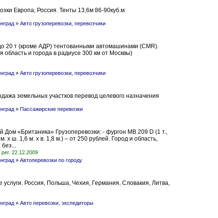
ки Европа, Россия. Тенты 13,6м 86-90куб.м
нград
»
Авто грузоперевозки, перевозчики
 до 20 т (кроме АДР) тентованными автомашинами (CMR).
 область и города в радиусе 300 км от Москвы)
нград
»
Авто грузоперевозки, перевозчики
одажа земельных участков перевод целевого назначения
нград
»
Пассажирские перевозки
 Дом «Британика» Грузоперевозки: - фургон MB 209 D (1 т.,
2 м. х ш. 1,6 м. х в. 1,8 м.) – от 250 рублей. Город и область,
без...
рег. 22.12.2009
нград
»
Автоперевозки по городу
 услуги. Россия, Польша, Чехия, Германия, Словакия, Литва,
нград
»
Авто перевозки, экспедиторы