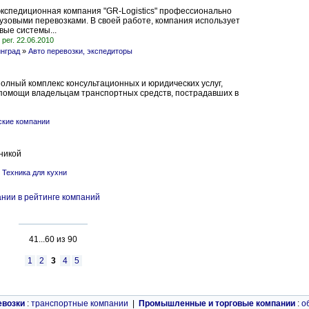
кспедиционная компания "GR-Logistics" профессионально
узовыми перевозками. В своей работе, компания использует
ые системы...
рег. 22.06.2010
нград
»
Авто перевозки, экспедиторы
олный комплекс консультационных и юридических услуг,
помощи владельцам транспортных средств, пострадавших в
кие компании
никой
»
Техника для кухни
нии в рейтинге компаний
41...60 из 90
1
2
3
4
5
евозки
:
транспортные компании
|
Промышленные и торговые компании
:
о