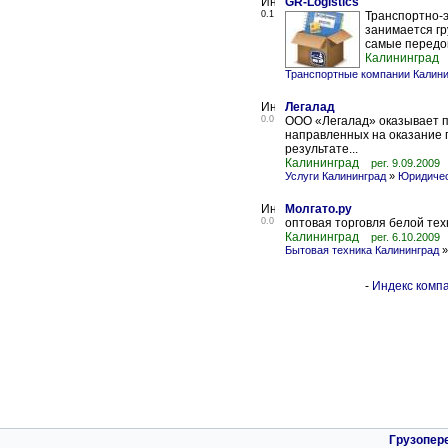
GR-Logistics
0.1
Транспортно-э
занимается гр
самые передов
Калининград
Транспортные компании Калини
Легалад
0.0
ООО «Легалад» оказывает п
направленных на оказание 
результате...
Калининград
рег. 9.09.2009
Услуги Калининград
»
Юридичес
Молгато.ру
0.0
оптовая торговля белой тех
Калининград
рег. 6.10.2009
Бытовая техника Калининград
-
Индекс компа
Грузопер