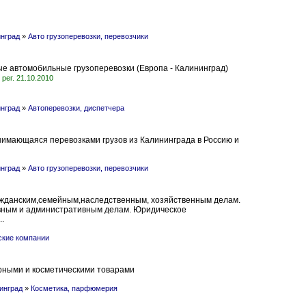
нград
»
Авто грузоперевозки, перевозчики
е автомобильные грузоперевозки (Европа - Калининград)
рег. 21.10.2010
нград
»
Автоперевозки, диспетчера
нимающаяся перевозками грузов из Калининграда в Россию и
нград
»
Авто грузоперевозки, перевозчики
жданским,семейным,наследственным, хозяйственным делам.
вным и административным делам. Юридическое
.
кие компании
рными и косметическими товарами
инград
»
Косметика, парфюмерия