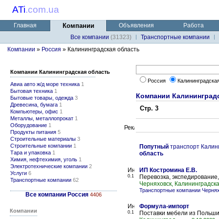
ATi
.
com.ua
Главная
Компании
Объявления
Работа
Все компании
(31323)
Транспортные компании
Компании
»
Россия
» Калининградская область
Компании Калининградская область
Россия
Калининградска
Авиа авто ж/д море техника
1
Бытовая техника
1
Компании Калининград
Бытовые товары, одежда
3
Древесина, бумага
1
Стр. 3
Компьютеры, офис
1
Металлы, металлопрокат
1
Оборудование
1
Продукты питания
5
Строительные материалы
3
Строительные компании
1
Попутный
транспорт Калин
Тара и упаковка
1
область
Химия, нефтехимия, уголь
1
Электротехнические компании
2
ИП Костромина Е.В.
Услуги
6
0.1
Перевозка, экспедирование,
Транспортные компании
62
Черняховск, Калининградска
Транспортные компании Черня
Все компании Россия
4406
Формула-импорт
Компании
0.1
Поставки мебели из Польши,