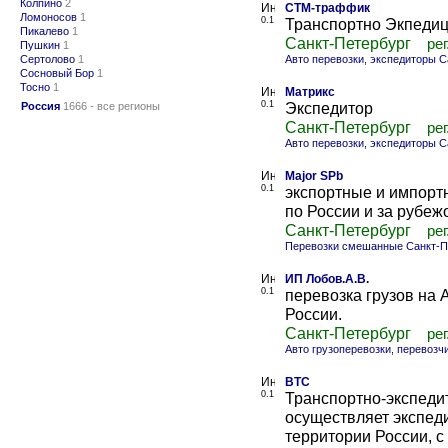
Колпино
2
СТМ-траффик
Ломоносов
1
0.1
Транспортно Экпедиц
Пикалево
1
Санкт-Петербург
рег
Пушкин
1
Сертолово
1
Авто перевозки, экспедиторы С
Сосновый Бор
1
Тосно
1
Матрикс
0.1
Экспедитор
Россия
1666 - все регионы
Санкт-Петербург
рег
Авто перевозки, экспедиторы С
Major SPb
0.1
экспортные и импорт
по России и за рубеж
Санкт-Петербург
рег
Перевозки смешанные Санкт-П
ИП Лобов.А.В.
0.1
перевозка грузов на 
России.
Санкт-Петербург
рег
Авто грузоперевозки, перевозч
ВТС
0.1
Транспортно-экспеди
осуществляет экспеди
территории России, c