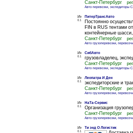
Санкт-Петербург
рег
Авто перевозки, экспедиторы С
ПитерТрансАвто
0.1
Постоянно осуществл
FIN в RUS тентами от
контейнерные шасси
Санкт-Петербург
рег
Авто грузоперевозки, перевозч
СибАвто
0.1
грузовладелец, экспе
Санкт-Петербург
рег
Авто перевозки, экспедиторы С
Леопатра И Ден
0.1
экспедиторские и тра
Санкт-Петербург
рег
Авто грузоперевозки, перевозч
НаТа-Сервис
0.1
Организация грузопер
Санкт-Петербург
рег
Авто грузоперевозки, перевозч
Ти энд О Логистик
0.1
Доставка г