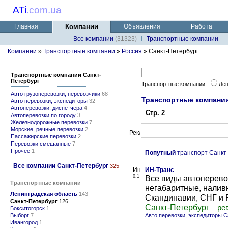
ATi
.
com.ua
Главная
Компании
Объявления
Работа
Все компании
(31323)
Транспортные компании
Компании
»
Транспортные компании
»
Россия
» Санкт-Петербург
Транспортные компании Санкт-
Петербург
Транспортные компании:
Лен
Авто грузоперевозки, перевозчики
68
Транспортные компании
Авто перевозки, экспедиторы
32
Автоперевозки, диспетчера
4
Стр. 2
Автоперевозки по городу
3
Железнодорожные перевозки
7
Морские, речные перевозки
2
Пассажирские перевозки
2
Перевозки смешанные
7
Прочее
1
Попутный
транспорт Санкт
Все компании Санкт-Петербург
325
ИН-Транс
0.1
Все виды автоперево
Транспортные компании
негабаритные, налив
Ленинградская область
143
Скандинавии, СНГ и 
Санкт-Петербург
126
Санкт-Петербург
рег
Бокситогорск
1
Выборг
7
Авто перевозки, экспедиторы С
Ивангород
1