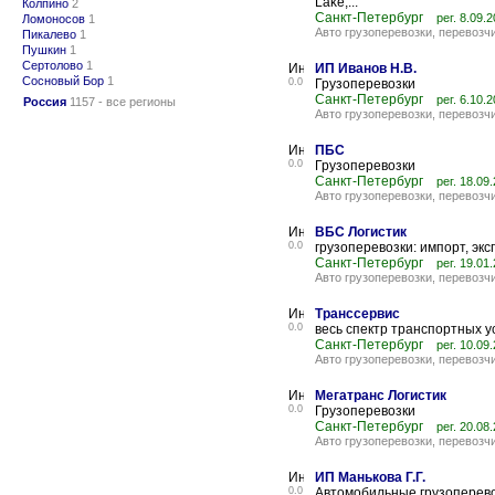
Lake,...
Колпино
2
Санкт-Петербург
рег. 8.09.
Ломоносов
1
Авто грузоперевозки, перевозч
Пикалево
1
Пушкин
1
Сертолово
1
ИП Иванов Н.В.
Сосновый Бор
1
0.0
Грузоперевозки
Санкт-Петербург
рег. 6.10.
Россия
1157 - все регионы
Авто грузоперевозки, перевозч
ПБС
0.0
Грузоперевозки
Санкт-Петербург
рег. 18.09
Авто грузоперевозки, перевозч
ВБС Логистик
0.0
грузоперевозки: импорт, эк
Санкт-Петербург
рег. 19.01
Авто грузоперевозки, перевозч
Транссервис
0.0
весь спектр транспортных 
Санкт-Петербург
рег. 10.09
Авто грузоперевозки, перевозч
Мегатранс Логистик
0.0
Грузоперевозки
Санкт-Петербург
рег. 20.08
Авто грузоперевозки, перевозч
ИП Манькова Г.Г.
0.0
Автомобильные грузоперево