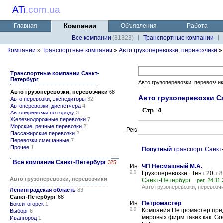
ATi
.
com.ua
Главная
Компании
Объявления
Работа
Все компании
(31323)
Транспортные компании
Компании
»
Транспортные компании
»
Авто грузоперевозки, перевозчики
Транспортные компании Санкт-
Петербург
Авто грузоперевозки, перевозчи
Авто грузоперевозки, перевозчики
68
Авто грузоперевозки С
Авто перевозки, экспедиторы
32
Автоперевозки, диспетчера
4
Стр. 4
Автоперевозки по городу
3
Железнодорожные перевозки
7
Морские, речные перевозки
2
Пассажирские перевозки
2
Перевозки смешанные
7
Прочее
1
Попутный
транспорт Санкт
Все компании Санкт-Петербург
325
ЧП Несмашный М.А.
0.0
Грузоперевозки . Тент 20 т 8
Авто грузоперевозки, перевозчики
Санкт-Петербург
рег. 24.11
Авто грузоперевозки, перевозч
Ленинградская область
83
Санкт-Петербург
68
Петромастер
Бокситогорск
1
0.0
Компания Петромастер пре
Выборг
6
мировых фирм таких как: Goo
Ивангород
1