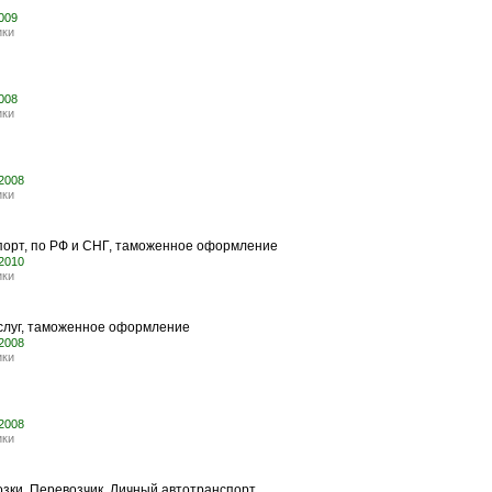
2009
ики
2008
ики
.2008
ики
спорт, по РФ и СНГ, таможенное оформление
.2010
ики
услуг, таможенное оформление
.2008
ики
.2008
ики
зки. Перевозчик. Личный автотранспорт.