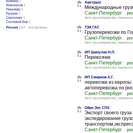
Колпино
2
Аветранс
Ломоносов
1
0.1
Международные грузо
Пикалево
1
Санкт-Петербург
рег
Пушкин
1
Сертолово
1
Авто грузоперевозки, перевозч
Сосновый Бор
1
ТЭК ГАС
Россия
1157 - все регионы
0.1
Грузоперевозки по Го
Санкт-Петербург
рег
Авто грузоперевозки, перевозч
ИП Шипулин Н.П.
0.1
Перевозчик
Санкт-Петербург
рег
Авто грузоперевозки, перевозч
ИП Смирнов А.Г.
0.1
перевозки из европы
автоперевозка по рос
Санкт-Петербург
рег
Авто грузоперевозки, перевозч
Ойро Экс СПб
0.1
Экспорт своего груза
экспедирование груз
транспортом,экспресс д
Санкт-Петербург
рег