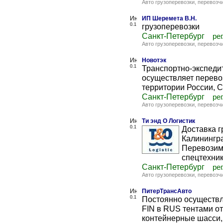
Авто грузоперевозки, перевозч
ИП Шеремета В.Н.
0.1
грузоперевозки
Санкт-Петербург
рег
Авто грузоперевозки, перевозч
Новотэк
0.1
Транспортно-экспеди
осуществляет перевоз
территории России, С
Санкт-Петербург
рег
Авто грузоперевозки, перевозч
Ти энд О Логистик
0.1
Доставка г
Калинингра
Перевозим
спецтехнику
Санкт-Петербург
рег
Авто грузоперевозки, перевозч
ПитерТрансАвто
0.1
Постоянно осуществл
FIN в RUS тентами от
контейнерные шасси