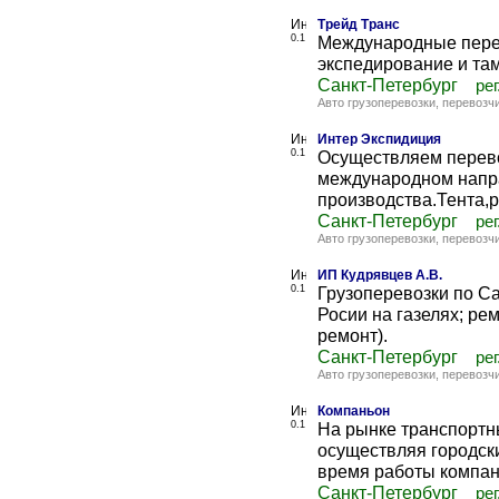
Трейд Транс
0.1
Международные перев
экспедирование и т
Санкт-Петербург
рег
Авто грузоперевозки, перевозч
Интер Экспидиция
0.1
Осуществляем перево
международном напр
производства.Тента,
Санкт-Петербург
рег
Авто грузоперевозки, перевозч
ИП Кудрявцев А.В.
0.1
Грузоперевозки по Са
Росии на газелях; ре
ремонт).
Санкт-Петербург
рег
Авто грузоперевозки, перевозч
Компаньон
0.1
На рынке транспортн
осуществляя городск
время работы компани
Санкт-Петербург
рег