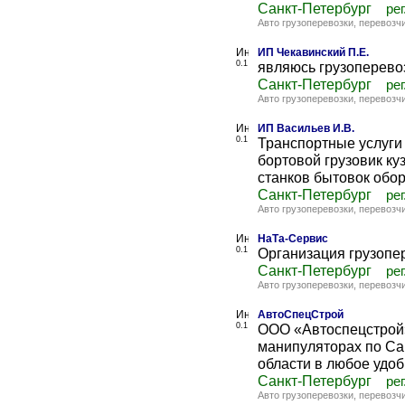
Санкт-Петербург
рег
Авто грузоперевозки, перевозч
ИП Чекавинский П.Е.
0.1
являюсь грузоперевоз
Санкт-Петербург
рег
Авто грузоперевозки, перевозч
ИП Васильев И.В.
0.1
Транспортные услуги 
бортовой грузовик ку
станков бытовок обор
Санкт-Петербург
рег
Авто грузоперевозки, перевозч
НаТа-Сервис
0.1
Организация грузопер
Санкт-Петербург
рег
Авто грузоперевозки, перевозч
АвтоСпецСтрой
0.1
ООО «Автоспецстрой»
манипуляторах по Са
области в любое удобн
Санкт-Петербург
рег
Авто грузоперевозки, перевозч