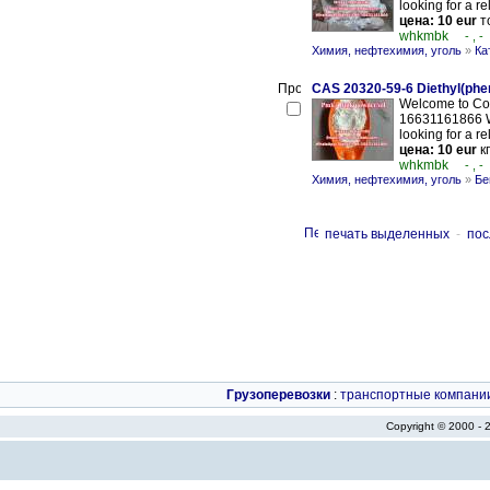
looking for a re
цена: 10 eur
т
whkmbk
- , -
Химия, нефтехимия, уголь
»
Ка
CAS 20320-59-6 Diethyl(phe
Welcome to Con
16631161866 W
looking for a re
цена: 10 eur
кг
whkmbk
- , -
Химия, нефтехимия, уголь
»
Бе
печать выделенных
-
пос
Грузоперевозки
:
транспортные компани
Copyright © 2000 -