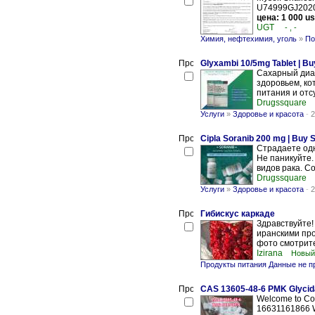
U74999GJ2020PT
цена: 1 000 u
UGT
- , -
Химия, нефтехимия, уголь
»
По
Glyxambi 10/5mg Tablet | Buy
Сахарный диаб
здоровьем, ко
питания и отс
Drugssquare
Услуги
»
Здоровье и красота
-
2
Cipla Soranib 200 mg | Buy S
Страдаете одн
Не паникуйте.
видов рака. С
Drugssquare
Услуги
»
Здоровье и красота
-
2
Гибискус каркаде
Здравствуйте!
иранскими про
фото смотрите
Izirana
Новый
Продукты питания Данные не 
CAS 13605-48-6 PMK Glycidat
Welcome to Con
16631161866 W