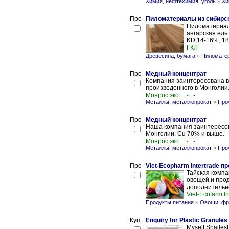
Химия, нефтехимия, уголь
»
Хи
Пиломатериалы из сибирск
Пиломатериал
ангарская ель
KD,14-16%, 18
ГКЛ
- , -
Древесина, бумага
»
Пиломате
Медный концентрат
Компания заинтересована в
произведенного в Монголии
Mонрос эко
- , -
Металлы, металлопрокат
»
Про
Медный концентрат
Наша компания заинтересов
Монголии. Cu 70% и выше.
Mонрос эко
- , -
Металлы, металлопрокат
»
Про
Viet-Ecopharm Intertrade 
Тайская компа
овощей и прод
дополнительно
Viet-Ecofarm In
Продукты питания
»
Овощи, фр
Enquiry for Plastic Granules
Myself Shailes