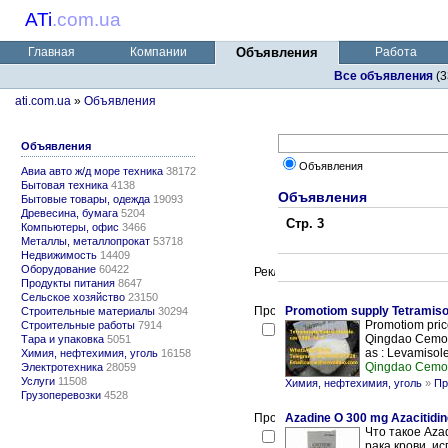
ATi
.
com.ua
Главная
Компании
Объявления
Работа
Все объявления
(
ati.com.ua
»
Объявления
Объявления
Объявления
Авиа авто ж/д море техника
38172
Бытовая техника
4138
Объявления
Бытовые товары, одежда
19093
Древесина, бумага
5204
Стр. 3
Компьютеры, офис
3466
Металлы, металлопрокат
53718
Недвижимость
14409
Оборудование
60422
Продукты питания
8647
Сельское хозяйство
23150
Promotiom supply Tetramisol
Строительные материалы
30294
Promotiom pric
Строительные работы
7914
Qingdao Cemo f
Тара и упаковка
5051
as : Levamisole
Химия, нефтехимия, уголь
16158
Qingdao Cemo
Электротехника
28059
Услуги
11508
Химия, нефтехимия, уголь
»
Пр
Грузоперевозки
4528
Azadine O 300 mg Azacitidin
Что такое Aza
рака крови, и