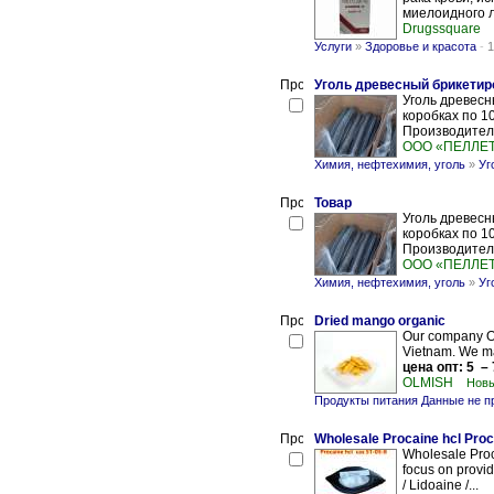
миелоидного л
Drugssquare
Услуги
»
Здоровье и красота
-
1
Уголь древесный брикетир
Уголь древесн
коробках по 10
Производитель
ООО «ПЕЛЛЕ
Химия, нефтехимия, уголь
»
Уг
Товар
Уголь древесн
коробках по 10
Производитель
ООО «ПЕЛЛЕ
Химия, нефтехимия, уголь
»
Уг
Dried mango organic
Our company Ol
Vietnam. We ma
цена опт: 5 – 
OLMISH
Новы
Продукты питания Данные не 
Wholesale Procaine hcl Proc
Wholesale Proc
focus on provid
/ Lidoaine /...