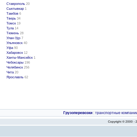
Ставрополь
20
Сыктывкар
1
Тамбов
6
Тверь
34
Томск
19
Тула
14
Тюмень
28
Улан-Удэ
7
Ульяновск
40
Уфа
90
Хабаровск
12
Ханты-Мансийск
1
Чебоксары
196
Челябинск
256
Чита
20
Ярославль
62
Грузоперевозки
:
транспортные компани
Copyright © 2000 -