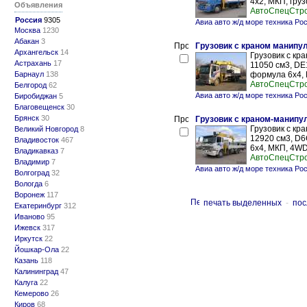
4х2, МКП, груз
Объявления
АвтоСпецСтр
Россия
9305
Авиа авто ж/д море техника Ро
Москва
1230
Абакан
3
Грузовик с краном манипул
Архангельск
14
Грузовик с кр
Астрахань
17
11050 см3, DE
Барнаул
138
формула 6х4, 
АвтоСпецСтр
Белгород
62
Авиа авто ж/д море техника Ро
Биробиджан
5
Благовещенск
30
Брянск
30
Грузовик с краном-манипул
Грузовик с кр
Великий Новгород
8
12920 см3, D6
Владивосток
467
6х4, МКП, 4WD,
Владикавказ
7
АвтоСпецСтр
Владимир
7
Авиа авто ж/д море техника Ро
Волгоград
32
Вологда
6
Воронеж
117
печать выделенных
-
пос
Екатеринбург
312
Иваново
95
Ижевск
317
Иркутск
22
Йошкар-Ола
22
Казань
118
Калининград
47
Калуга
22
Кемерово
26
Киров
68