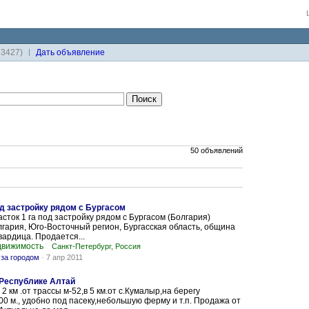
33427)
Дaть объявление
50 объявлений
д застройку рядом с Бургасом
сток 1 га под застройку рядом с Бургасом (Болгария)
гария, Юго-Восточный регион, Бургасская область, община
вардица. Продается...
движимость
Санкт-Петербург, Россия
за городом
-
7 апр 2011
 Республике Алтай
в 2 км .от трассы м-52,в 5 км.от с.Кумалыр,на берегу
00 м., удобно под пасеку,небольшую ферму и т.п. Продажа от