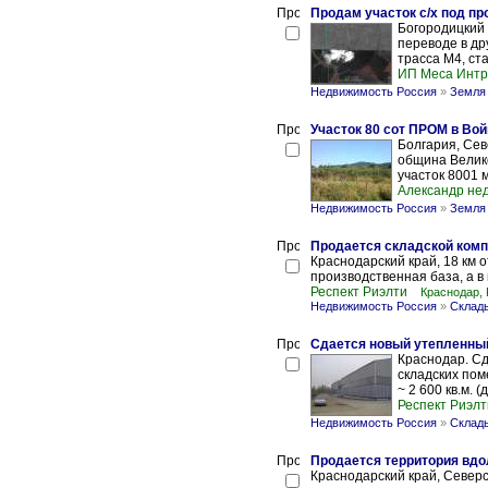
Продам участок с/х под пр
Богородицкий 
переводе в др
трасса М4, ст
ИП Меса Интри
Недвижимость Россия
»
Земля 
Участок 80 сот ПРОМ в Вой
Болгария, Сев
община Велик
участок 8001 м
Александр не
Недвижимость Россия
»
Земля 
Продается складской компле
Краснодарский край, 18 км 
производственная база, а в
Респект Риэлти
Краснодар,
Недвижимость Россия
»
Склад
Сдается новый утепленный 
Краснодар. Сд
складских по
~ 2 600 кв.м. (
Респект Риэлт
Недвижимость Россия
»
Склад
Продается территория вдол
Краснодарский край, Северс