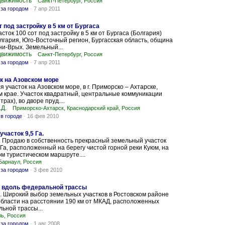
движимость
Санкт-Петербург, Россия
за городом
-
7 апр 2011
 под застройку в 5 км от Бургаса
сток 100 сот под застройку в 5 км от Бургаса (Болгария)
лгария, Юго-Восточный регион, Бургасская область, община
ни-Врых. Земельный...
движимость
Санкт-Петербург, Россия
за городом
-
7 апр 2011
к на Азовском море
 участок на Азовском море, в г. Приморско – Ахтарске,
 крае. Участок квадратный, центральные коммуникации
трах), во дворе пруд....
.Д.
Приморско-Ахтарск, Краснодарский край, Россия
в городе
-
16 фев 2010
часток 9,5 Га.
 Продаю в собственность прекрасный земельный участок
Га, расположенный на берегу чистой горной реки Куюм, на
 туристическом маршруте....
Барнаул, Россия
за городом
-
3 фев 2010
а вдоль федеральной трассы
. Широкий выбор земельных участков в Ростовском районе
бласти на расстоянии 190 км от МКАД, расположенных
ьной трассы...
ь, Россия
за городом
-
1 авг 2008