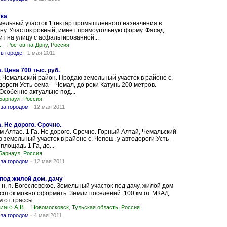
тка
ельный участок 1 гектар промышленного назначения в
ну. Участок ровный, имеет прямоугольную форму. Фасад
ит на улицу с асфальтированной...
.
Ростов-на-Дону, Россия
в городе
-
1 мая 2011
. Цена 700 тыс. руб.
 Чемальский район. Продаю земельный участок в районе с.
дороги Усть-сема – Чемал, до реки Катунь 200 метров.
Особенно актуально под...
Барнаул, Россия
за городом
-
12 мая 2011
. Не дорого. Срочно.
м Алтае. 1 Га. Не дорого. Срочно. Горный Алтай, Чемальский
 земельный участок в районе с. Чепош, у автодороги Усть-
площадь 1 Га, до...
Барнаул, Россия
за городом
-
12 мая 2011
 под жилой дом, дачу
-н, п. Богословское. Земельный участок под дачу, жилой дом
7 соток можно оформить. Земли поселений. 100 км от МКАД.
 от трассы....
аго А.В.
Новомосковск, Тульская область, Россия
за городом
-
4 мая 2011