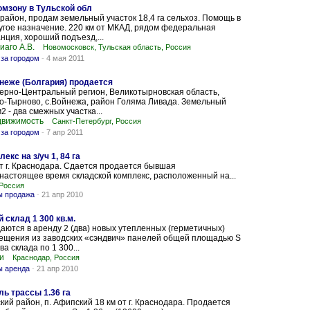
омзону в Тульской обл
район, продам земельный участок 18,4 га сельхоз. Помощь в
угое назначение. 220 км от МКАД, рядом федеральная
анция, хороший подъезд,...
аго А.В.
Новомосковск, Тульская область, Россия
за городом
-
4 мая 2011
неже (Болгария) продается
ерно-Центральный регион, Великотырновская область,
о-Тырново, с.Войнежа, район Голяма Ливада. Земельный
2 - два смежных участка...
движимость
Санкт-Петербург, Россия
за городом
-
7 апр 2011
кс на з/уч 1, 84 га
от г. Краснодара. Сдается продается бывшая
 настоящее время складской комплекс, расположенный на...
 Россия
ы продажа
-
21 апр 2010
склад 1 300 кв.м.
аются в аренду 2 (два) новых утепленных (герметичных)
мещения из заводских «сэндвич» панелей общей площадью S
два склада по 1 300...
и
Краснодар, Россия
ы аренда
-
21 апр 2010
ь трассы 1.36 га
кий район, п. Афипский 18 км от г. Краснодара. Продается