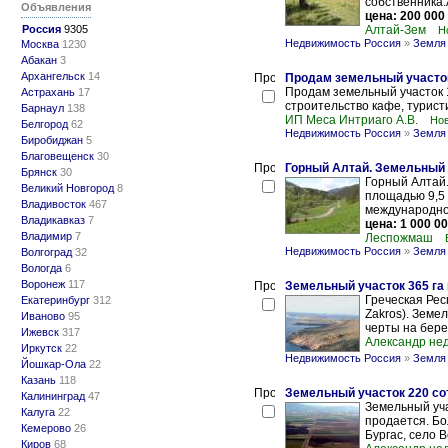
собственника.
Объявления
цена: 200 000
Россия
9305
Алтай-Зем
Н
Недвижимость Россия
»
Земля
Москва
1230
Абакан
3
Архангельск
14
Продам земельный участок
Продам земельный участок 1
Астрахань
17
строительство кафе, туристи
Барнаул
138
ИП Меса Интриаго А.В.
Нов
Белгород
62
Недвижимость Россия
»
Земля 
Биробиджан
5
Благовещенск
30
Горный Алтай. Земельный у
Брянск
30
Горный Алтай.
Великий Новгород
8
площадью 9,5 
Владивосток
467
международном
Владикавказ
7
цена: 1 000 00
Владимир
7
Леспожмаш
Недвижимость Россия
»
Земля 
Волгоград
32
Вологда
6
Воронеж
117
Земельный участок 365 га 
Греческая Рес
Екатеринбург
312
Zakros). Земе
Иваново
95
черты на берег
Ижевск
317
Александр не
Иркутск
22
Недвижимость Россия
»
Земля 
Йошкар-Ола
22
Казань
118
Земельный участок 220 со
Калининград
47
Земельный уча
Калуга
22
продается. Бо
Кемерово
26
Бургас, село В
Киров
68