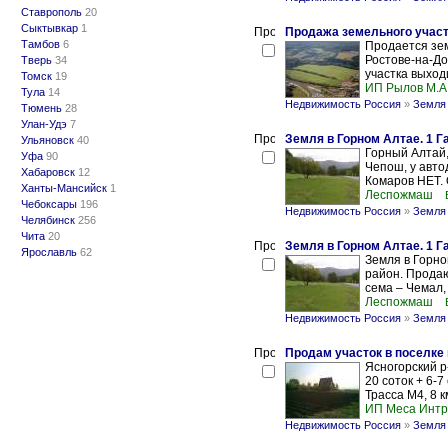
Ставрополь
20
Сыктывкар
1
Продажа земельного учас
Тамбов
6
Продается зем
Ростове-на-До
Тверь
34
участка выход
Томск
19
ИП Рылов М.А
Тула
14
Недвижимость Россия
»
Земля 
Тюмень
28
Улан-Удэ
7
Земля в Горном Алтае. 1 Га
Ульяновск
40
Горный Алтай,
Уфа
90
Чепош, у авто
Хабаровск
12
Комаров НЕТ. 
Ханты-Мансийск
1
Леспожмаш
Чебоксары
196
Недвижимость Россия
»
Земля 
Челябинск
256
Чита
20
Земля в Горном Алтае. 1 Га
Ярославль
62
Земля в Горно
район. Продаю
сема – Чемал, 
Леспожмаш
Недвижимость Россия
»
Земля 
Продам участок в поселке
Ясногорский р
20 соток + 6-
Трасса М4, 8 км
ИП Меса Интри
Недвижимость Россия
»
Земля 