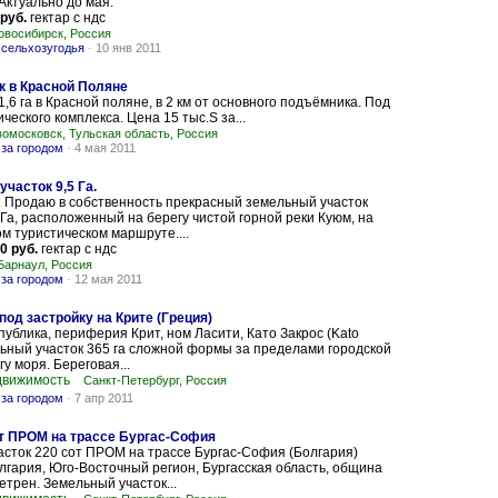
Актуально до мая.
 руб.
гектар с ндс
овосибирск, Россия
 сельхозугодья
-
10 янв 2011
 в Красной Поляне
,6 га в Красной поляне, в 2 км от основного подъёмника. Под
ческого комплекса. Цена 15 тыс.S за...
омосковск, Тульская область, Россия
за городом
-
4 мая 2011
часток 9,5 Га.
 Продаю в собственность прекрасный земельный участок
Га, расположенный на берегу чистой горной реки Куюм, на
 туристическом маршруте....
0 руб.
гектар с ндс
Барнаул, Россия
за городом
-
12 мая 2011
под застройку на Крите (Греция)
публика, периферия Крит, ном Ласити, Като Закрос (Kato
льный участок 365 га сложной формы за пределами городской
у моря. Береговая...
движимость
Санкт-Петербург, Россия
за городом
-
7 апр 2011
т ПРОМ на трассе Бургас-София
сток 220 сот ПРОМ на трассе Бургас-София (Болгария)
лгария, Юго-Восточный регион, Бургасская область, община
етрен. Земельный участок...