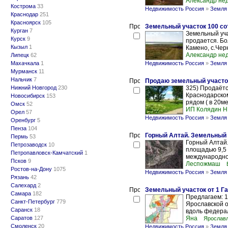
Александр не
Кострома
33
Недвижимость Россия
»
Земля 
Краснодар
251
Красноярск
105
Земельный участок 100 сот
Курган
7
Земельный уча
Курск
9
продается. Бо
Кызыл
1
Камено, с.Чер
Александр не
Липецк
62
Махачкала
1
Недвижимость Россия
»
Земля 
Мурманск
11
Нальчик
7
Продаю земельный участо
Нижний Новгород
230
325) Продаётся
Краснодарском
Новосибирск
153
рядом ( в 20ме
Омск
52
ИП Колядин Н
Орел
57
Недвижимость Россия
»
Земля 
Оренбург
5
Пенза
104
Горный Алтай. Земельный у
Пермь
53
Горный Алтай.
Петрозаводск
10
площадью 9,5 
Петропавловск-Камчатский
1
международном
Псков
9
Леспожмаш
Ростов-на-Дону
1075
Недвижимость Россия
»
Земля 
Рязань
42
Салехард
2
Земельный участок от 1 Г
Самара
182
Предлагаем: 1
Санкт-Петербург
779
Ярославской о
Саранск
18
вдоль федерал
Саратов
127
Яна
Ярославл
Смоленск
20
Недвижимость Россия
»
Земля 