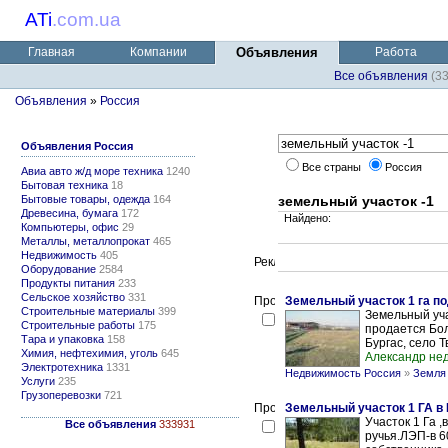
ATi
.
com.ua
Главная
Компании
Объявления
Работа
Все объявления
(3
Объявления
»
Россия
Объявления Россия
Все страны
Россия
Авиа авто ж/д море техника
1240
Бытовая техника
18
Бытовые товары, одежда
164
земельный участок -1
Древесина, бумага
172
Найдено:
Компьютеры, офис
29
Металлы, металлопрокат
465
Недвижимость
405
Оборудование
2584
Продукты питания
233
Сельское хозяйство
331
Земельный участок 1 га по
Строительные материалы
399
Земельный уча
Строительные работы
175
продается Бол
Тара и упаковка
158
Бургас, село Т
Химия, нефтехимия, уголь
645
Александр не
Электротехника
1331
Недвижимость Россия
»
Земля 
Услуги
235
Грузоперевозки
721
Земельный участок 1 ГА в
Участок 1 Га ,
Все объявления
333931
ручья.ЛЭП-в 6