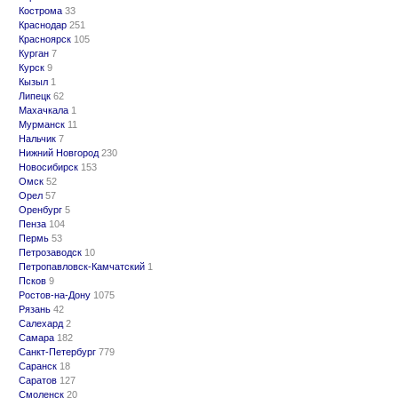
Кострома
33
Краснодар
251
Красноярск
105
Курган
7
Курск
9
Кызыл
1
Липецк
62
Махачкала
1
Мурманск
11
Нальчик
7
Нижний Новгород
230
Новосибирск
153
Омск
52
Орел
57
Оренбург
5
Пенза
104
Пермь
53
Петрозаводск
10
Петропавловск-Камчатский
1
Псков
9
Ростов-на-Дону
1075
Рязань
42
Салехард
2
Самара
182
Санкт-Петербург
779
Саранск
18
Саратов
127
Смоленск
20