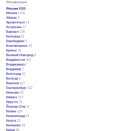
Объявления
Россия
9305
Москва
1230
Абакан
3
Архангельск
14
Астрахань
17
Барнаул
138
Белгород
62
Биробиджан
5
Благовещенск
30
Брянск
30
Великий Новгород
8
Владивосток
467
Владикавказ
7
Владимир
7
Волгоград
32
Вологда
6
Воронеж
117
Екатеринбург
312
Иваново
95
Ижевск
317
Иркутск
22
Йошкар-Ола
22
Казань
118
Калининград
47
Калуга
22
Кемерово
26
Киров
68