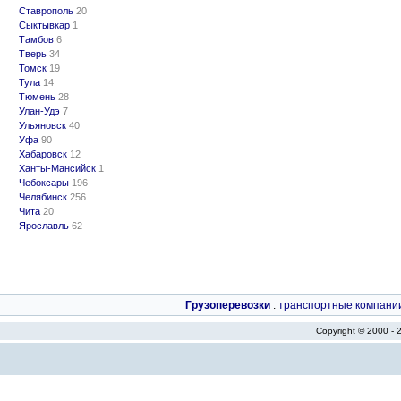
Ставрополь
20
Сыктывкар
1
Тамбов
6
Тверь
34
Томск
19
Тула
14
Тюмень
28
Улан-Удэ
7
Ульяновск
40
Уфа
90
Хабаровск
12
Ханты-Мансийск
1
Чебоксары
196
Челябинск
256
Чита
20
Ярославль
62
Грузоперевозки
:
транспортные компани
Copyright © 2000 -