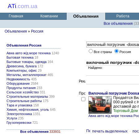
ATi
.
com.ua
Главная
Компании
Объявления
Работа
Все объявления
(3
Объявления
»
Россия
Объявления Россия
Все страны
Россия
Авиа авто ж/д море техника
1240
Бытовая техника
18
Бытовые товары, одежда
164
вилочный погрузчик -d
Древесина, бумага
172
Найдено:
Компьютеры, офис
29
Металлы, металлопрокат
465
Недвижимость
405
Оборудование
2584
Продукты питания
233
Сельское хозяйство
331
Вилочный погрузчик Doosa
Строительные материалы
399
Продаётся Вил
Строительные работы
175
000 рублей с 
Тара и упаковка
158
доставкой до 
Химия, нефтехимия, уголь
645
Торговый Дом
Электротехника
1331
Авиа авто ж/д море техника Ро
Услуги
235
Грузоперевозки
721
печать выделенных
-
пос
Все объявления
333931