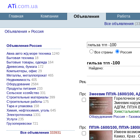
ATi
.
com.ua
Главная
Компании
Объявления
Работа
Все объявления
(3
Объявления
»
Россия
Объявления Россия
Все страны
Россия
Авиа авто ж/д море техника
1240
Бытовая техника
18
Бытовые товары, одежда
164
гильза тгп -100
Древесина, бумага
172
Найдено:
Компьютеры, офис
29
Металлы, металлопрокат
465
Недвижимость
405
Оборудование
2584
Продукты питания
233
Сельское хозяйство
331
Змеевик ППУА-1600/100, А
Строительные материалы
399
Горелочное у
Строительные работы
175
Змеевик наруж
Тара и упаковка
158
АДПМ; ППУА В
Химия, нефтехимия, уголь
645
Химсталькомп
Электротехника
1331
Оборудование Россия
»
Газово
Услуги
235
Грузоперевозки
721
ППУА-1600/100, ППУА-1800/
Имеем возможн
Все объявления
333931
Камаз, Краз .