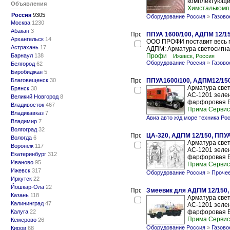
комплектующих
Объявления
Химсталькомп
Россия
9305
Оборудование Россия
»
Газово
Москва
1230
Абакан
3
ППУА 1600/100, АДПМ 12/1
Архангельск
14
ООО ПРОФИ поставит весь 
Астрахань
17
АДПМ: Арматура светосигна
Барнаул
138
Профи
Ижевск, Россия
Оборудование Россия
»
Газово
Белгород
62
Биробиджан
5
Благовещенск
30
ППУА1600/100, АДПМ12/150
Арматура свет
Брянск
30
АС-1201 зелен
Великий Новгород
8
фарфоровая БФ
Владивосток
467
Прима Сервис
Владикавказ
7
Авиа авто ж/д море техника Ро
Владимир
7
Волгоград
32
ЦА-320, АДПМ 12/150, ППУ
Вологда
6
Арматура свет
Воронеж
117
АС-1201 зелен
Екатеринбург
312
фарфоровая Б
Иваново
95
Прима Сервис
Ижевск
317
Оборудование Россия
»
Прочее
Иркутск
22
Йошкар-Ола
22
Змеевик для АДПМ 12/150,
Казань
118
Арматура свет
Калининград
47
АС-1201 зелен
Калуга
22
фарфоровая Б
Прима Сервис
Кемерово
26
Оборудование Россия
»
Газово
Киров
68