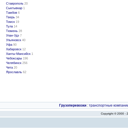
Ставрополь
20
Сыктывкар
1
Тамбов
6
Тверь
34
Томск
19
Тула
14
Тюмень
28
Улан-Удэ
7
Ульяновск
40
Уфа
90
Хабаровск
12
Ханты-Мансийск
1
Чебоксары
196
Челябинск
256
Чита
20
Ярославль
62
Грузоперевозки
:
транспортные компани
Copyright © 2000 -