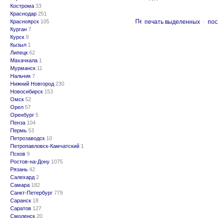
Кострома
33
Краснодар
251
Красноярск
105
печать выделенных
-
пос
Курган
7
Курск
9
Кызыл
1
Липецк
62
Махачкала
1
Мурманск
11
Нальчик
7
Нижний Новгород
230
Новосибирск
153
Омск
52
Орел
57
Оренбург
5
Пенза
104
Пермь
53
Петрозаводск
10
Петропавловск-Камчатский
1
Псков
9
Ростов-на-Дону
1075
Рязань
42
Салехард
2
Самара
182
Санкт-Петербург
779
Саранск
18
Саратов
127
Смоленск
20