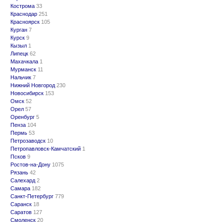
Кострома
33
Краснодар
251
Красноярск
105
Курган
7
Курск
9
Кызыл
1
Липецк
62
Махачкала
1
Мурманск
11
Нальчик
7
Нижний Новгород
230
Новосибирск
153
Омск
52
Орел
57
Оренбург
5
Пенза
104
Пермь
53
Петрозаводск
10
Петропавловск-Камчатский
1
Псков
9
Ростов-на-Дону
1075
Рязань
42
Салехард
2
Самара
182
Санкт-Петербург
779
Саранск
18
Саратов
127
Смоленск
20