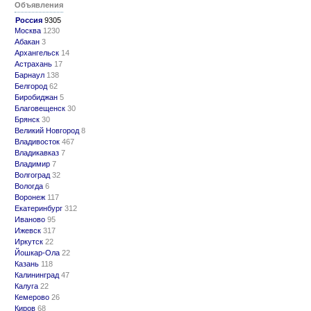
Объявления
Россия
9305
Москва
1230
Абакан
3
Архангельск
14
Астрахань
17
Барнаул
138
Белгород
62
Биробиджан
5
Благовещенск
30
Брянск
30
Великий Новгород
8
Владивосток
467
Владикавказ
7
Владимир
7
Волгоград
32
Вологда
6
Воронеж
117
Екатеринбург
312
Иваново
95
Ижевск
317
Иркутск
22
Йошкар-Ола
22
Казань
118
Калининград
47
Калуга
22
Кемерово
26
Киров
68