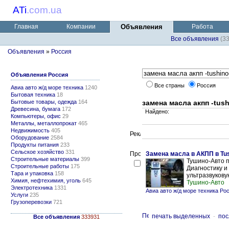
ATi
.
com.ua
Главная
Компании
Объявления
Работа
Все объявления
(3
Объявления
»
Россия
Объявления Россия
Все страны
Россия
Авиа авто ж/д море техника
1240
Бытовая техника
18
Бытовые товары, одежда
164
замена масла акпп -tush
Древесина, бумага
172
Найдено:
Компьютеры, офис
29
Металлы, металлопрокат
465
Недвижимость
405
Оборудование
2584
Продукты питания
233
Сельское хозяйство
331
Замена масла в АКПП в Tu
Строительные материалы
399
Тушино-Авто 
Строительные работы
175
Диагностику и
Тара и упаковка
158
ультразвукову
Химия, нефтехимия, уголь
645
Тушино-Авто
Электротехника
1331
Авиа авто ж/д море техника Ро
Услуги
235
Грузоперевозки
721
печать выделенных
-
пос
Все объявления
333931