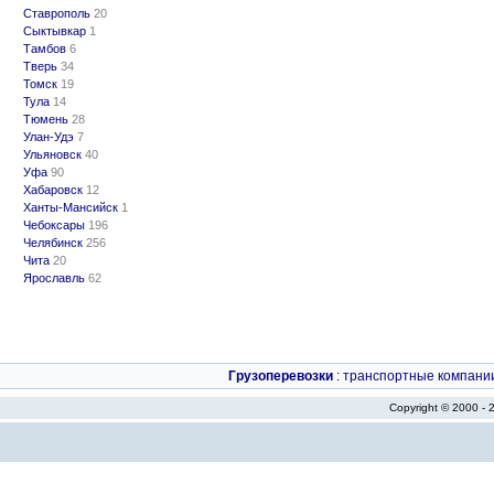
Ставрополь
20
Сыктывкар
1
Тамбов
6
Тверь
34
Томск
19
Тула
14
Тюмень
28
Улан-Удэ
7
Ульяновск
40
Уфа
90
Хабаровск
12
Ханты-Мансийск
1
Чебоксары
196
Челябинск
256
Чита
20
Ярославль
62
Грузоперевозки
:
транспортные компани
Copyright © 2000 -