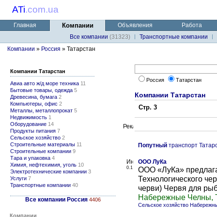
ATi
.
com.ua
Главная
Компании
Объявления
Работа
Все компании
(31323)
Транспортные компании
Компании
»
Россия
» Татарстан
Компании Татарстан
Россия
Татарстан
Авиа авто ж/д море техника
11
Бытовые товары, одежда
5
Компании Татарстан
Древесина, бумага
2
Компьютеры, офис
2
Стр. 3
Металлы, металлопрокат
5
Недвижимость
1
Оборудование
14
Продукты питания
7
Сельское хозяйство
2
Строительные материалы
11
Попутный
транспорт Татар
Строительные компании
9
Тара и упаковка
4
ООО ЛуКа
Химия, нефтехимия, уголь
10
0.1
ООО «ЛуКа» предлага
Электротехнические компании
3
Технологического чер
Услуги
7
Транспортные компании
40
черви) Червя для рыб
Набережные Челны, 
Все компании Россия
4406
Сельское хозяйство Набережн
Компании