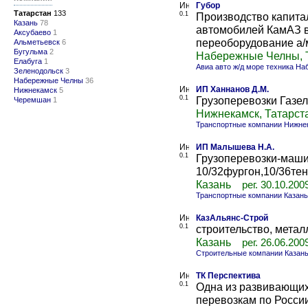
Губор
Татарстан
133
0.1
Производство капита
Казань
78
автомобилей КамАЗ 
Аксубаево
1
переоборудование а/
Альметьевск
6
Бугульма
2
Набережные Челны, 
Елабуга
1
Авиа авто ж/д море техника Н
Зеленодольск
3
Набережные Челны
36
ИП Ханнанов Д.М.
Нижнекамск
5
0.1
Грузоперевозки Газел
Черемшан
1
Нижнекамск, Татарст
Транспортные компании Нижне
ИП Малышева Н.А.
0.1
Грузоперевозки-маши
10/32фургон,10/36тен
Казань
рег. 30.10.200
Транспортные компании Казань
КазАльянс-Строй
0.1
строительство, метал
Казань
рег. 26.06.200
Строительные компании Казан
ТК Перспектива
0.1
Одна из развивающих
перевозкам по Росси