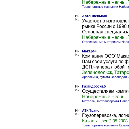
Набережные Челны, 
Транспортные компании Набер
АвтоСпецМаш
0.1
Участок по изготовле
рынке России с 1998
Основная специализац
Набережные Челны, 
Строительные материалы Наб
Макарэ+
0.1
Компания ООО"Макар
Вам свои услуги по
ДСП,Фанера любой то
Зеленодольск, Татар
Древесина, бумага Зеленодоль
Газгидроснаб
0.1
Осуществляем компле
Набережные Челны, 
Металлы, металлопрокат Набе
АТК Транс
0.1
Грузоперевозка, логи
Казань
рег. 2.09.2008
Транспортные компании Казань