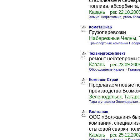
стабильные и своевре
топлива, абсорбента, 
Казань
рег. 22.10.200
Химия, нефтехимия, уголь Каз
КометаСнаб
0.1
Грузоперевозки
Набережные Челны, 
Транспортные компании Набер
Техэнергокомплект
0.1
ремонт нефтепромыс
Казань
рег. 23.09.200
Оборудование Казань
»
Газово
КомплектСтрой
0.1
Предлагаем новые п
производство.Возмож
Зеленодольск, Татар
Тара и упаковка Зеленодольск
Волжанин
0.1
ООО «Волжанин» быс
компания, специализ
стыковой сварки поли
Казань
рег. 25.12.200
Оборудование Казань
»
Прочее