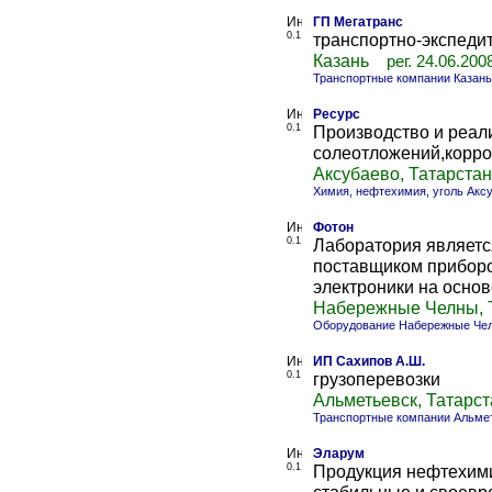
ГП Мегатранс
0.1
транспортно-экспеди
Казань
рег. 24.06.200
Транспортные компании Казань
Ресурс
0.1
Производство и реал
солеотложений,корро
Аксубаево, Татарстан
Химия, нефтехимия, уголь Акс
Фотон
0.1
Лаборатория являетс
поставщиком приборо
электроники на основ
Набережные Челны, 
Оборудование Набережные Че
ИП Сахипов А.Ш.
0.1
грузоперевозки
Альметьевск, Татарст
Транспортные компании Альме
Эларум
0.1
Продукция нефтехими